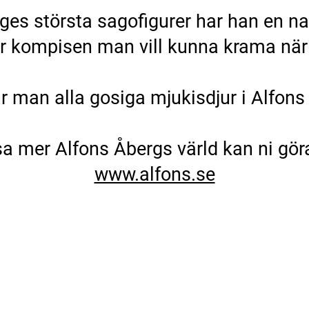
es största sagofigurer har han en natu
är kompisen man vill kunna krama nä
r man alla gosiga mjukisdjur i Alfons
äsa mer Alfons Åbergs värld kan ni gör
www.alfons.se
SORTIMENT