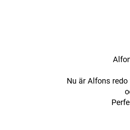
Alfon
Nu är Alfons redo 
o
Perfe