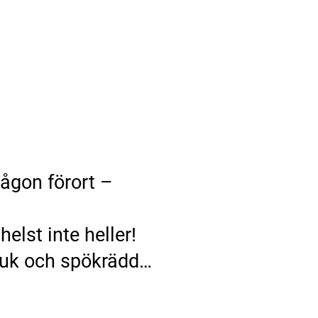
någon förort –
elst inte heller!
sjuk och spökrädd…