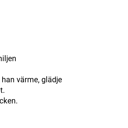
iljen
r han värme, glädje
t.
äcken.