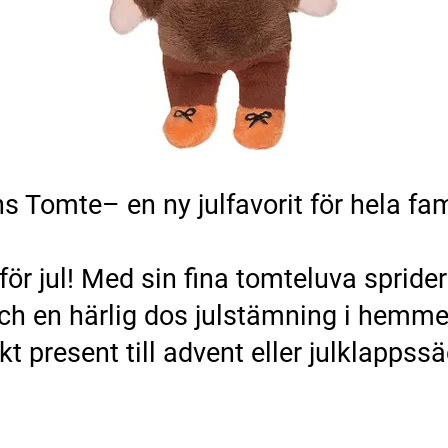
s Tomte– en ny julfavorit för hela fam
för jul! Med sin fina tomteluva spride
ch en härlig dos julstämning i hemme
kt present till advent eller julklappss